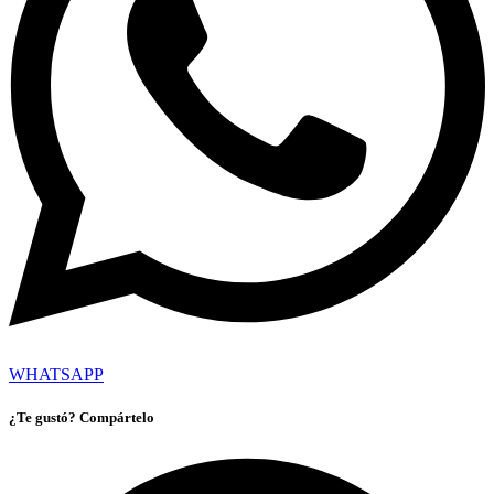
WHATSAPP
¿Te gustó? Compártelo