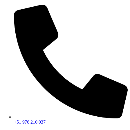
Ir
al
contenido
+51 976 210 037