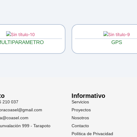
MULTIPARAMETRO
GPS
to
Informativo
6 210 037
Servicios
toracoasel@gmail.com
Proyectos
ia@coasel.com
Nosotros
cunvalación 999 - Tarapoto
Contacto
Política de Privacidad