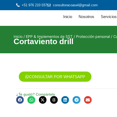
+51 976 210 037
consultoracoasel@gmail.com
Inicio
Nosotros
Servicios
Inicio
/
EPP & Implementos de SST
/
Protección personal
/
C
Cortaviento drill
CONSULTAR POR WHATSAPP
¿Te gustó? Compártelo