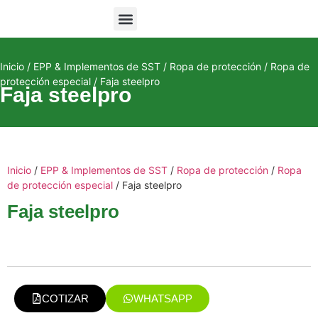
Equipos de Monitoreo
Inicio
/
EPP & Implementos de SST
/
Ropa de protección
/
Ropa de
protección especial
/ Faja steelpro
Faja steelpro
Inicio
/
EPP & Implementos de SST
/
Ropa de protección
/
Ropa
de protección especial
/ Faja steelpro
Faja steelpro
COTIZAR
WHATSAPP