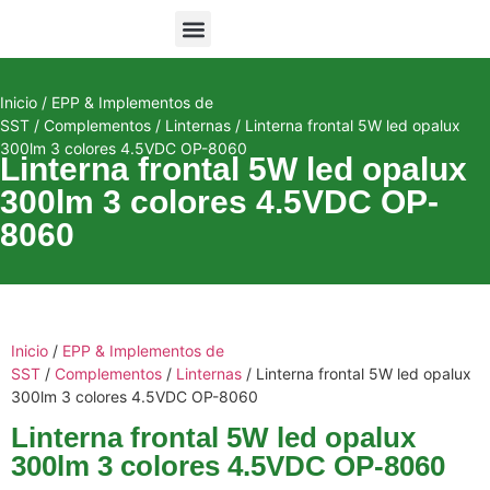
Equipos de Monitoreo
Inicio
/
EPP & Implementos de
SST
/
Complementos
/
Linternas
/ Linterna frontal 5W led opalux
300lm 3 colores 4.5VDC OP-8060
Linterna frontal 5W led opalux
300lm 3 colores 4.5VDC OP-
8060
Inicio
/
EPP & Implementos de
SST
/
Complementos
/
Linternas
/ Linterna frontal 5W led opalux
300lm 3 colores 4.5VDC OP-8060
Linterna frontal 5W led opalux
300lm 3 colores 4.5VDC OP-8060