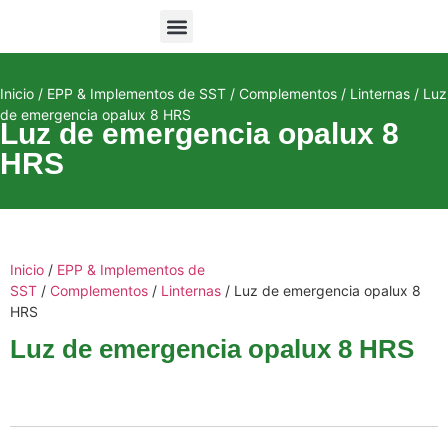
Equipos de Monitoreo
Inicio
/
EPP & Implementos de SST
/
Complementos
/
Linternas
/ Luz
de emergencia opalux 8 HRS
Luz de emergencia opalux 8
HRS
Inicio
/
EPP & Implementos de
SST
/
Complementos
/
Linternas
/ Luz de emergencia opalux 8
HRS
Luz de emergencia opalux 8 HRS