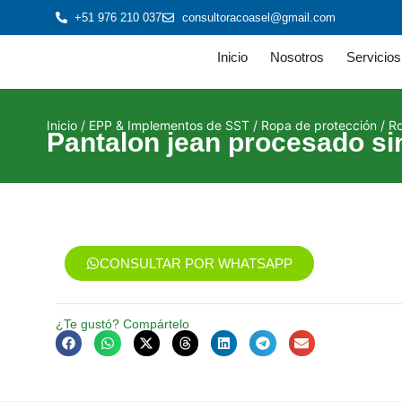
+51 976 210 037
consultoracoasel@gmail.com
Inicio
Nosotros
Servicios
Inicio
/
EPP & Implementos de SST
/
Ropa de protección
/
Ro
Pantalon jean procesado sin
CONSULTAR POR WHATSAPP
¿Te gustó? Compártelo