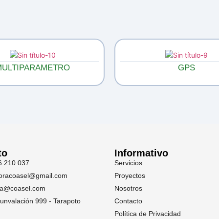
MULTIPARAMETRO
GPS
to
Informativo
6 210 037
Servicios
toracoasel@gmail.com
Proyectos
ia@coasel.com
Nosotros
cunvalación 999 - Tarapoto
Contacto
Política de Privacidad